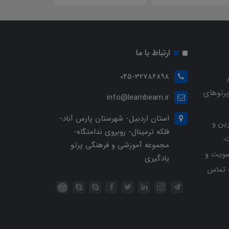
ارتباط با ما
045-32786898
.
پرتوهای
info@learnbeam.ir
استان اردبیل- شهرستان پارس آباد-
ین و
فلکه ترمینال- روبروی ندامتگاه-
.
مجموعه آموزشی و فرهنگی پرتو
ویت و
یادگیری
خرید با شماره تلفن 04532786898 تماس