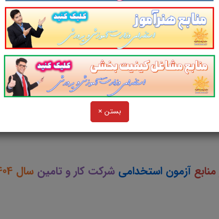
در یک نمای کلی:
لینک ورود به
سوالات و تست اصطلاحات پزشکی
بستن ×
سوالات و تست
کلیات پزشکی
منابع
آزمون استخدامی
شرکت کار و تامین
سال 1404