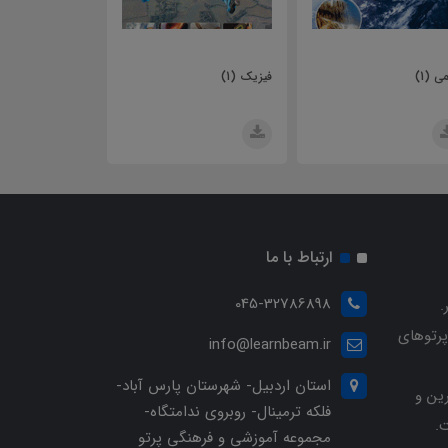
فیزیک (1)
عربی، زبان قرآن (1)
دین و زندگی
ارتباط با ما
045-32786898
.
پرتوهای
info@learnbeam.ir
استان اردبیل- شهرستان پارس آباد-
ین و
فلکه ترمینال- روبروی ندامتگاه-
.
مجموعه آموزشی و فرهنگی پرتو