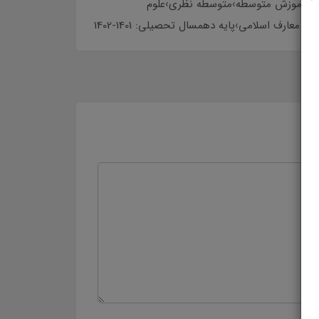
ه دهم دوره دوم آموزش متوسطه›متوسطه نظری›علوم
رف اسلامی›پایه دهمسال تحصیلی: 1401-1402