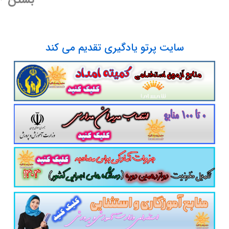
1401/0کد کتاب: 110201دوره تحصیلی: دوره دوم آموزش متوسطه›متوسطه نظری›ریاضی فیزیک›پای
ی›علوم تجربی›پایه دهم دوره دوم آموزش متوسطه›متوسطه نظری›علوم و معا
سایت پرتو یادگیری تقدیم می کند