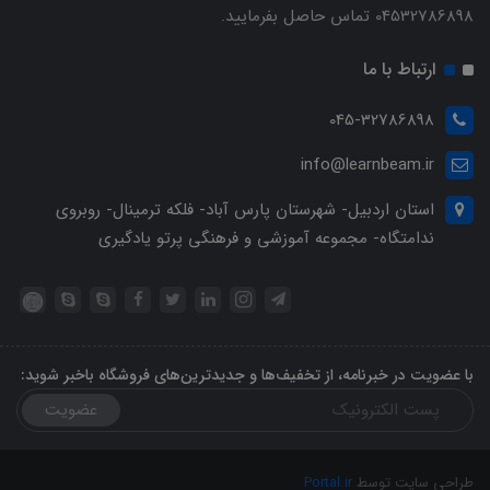
04532786898 تماس حاصل بفرمایید.
ارتباط با ما
045-32786898
info@learnbeam.ir
استان اردبیل- شهرستان پارس آباد- فلکه ترمینال- روبروی
ندامتگاه- مجموعه آموزشی و فرهنگی پرتو یادگیری
با عضویت در خبرنامه، از تخفیف‌ها و جدیدترین‌های فروشگاه باخبر شوید:
عضویت
طراحی سایت توسط
Portal.ir