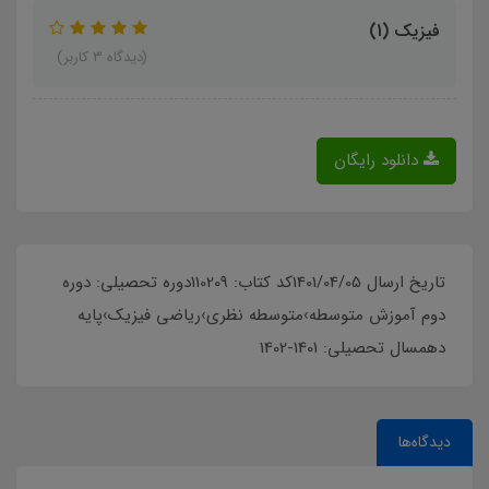
فیزیک (1)
(دیدگاه 3 کاربر)
دانلود رایگان
تاریخ ارسال 1401/04/05کد کتاب: 110209دوره تحصیلی: دوره
دوم آموزش متوسطه›متوسطه نظری›ریاضی فیزیک›پایه
دهمسال تحصیلی: 1401-1402
دیدگاه‌ها