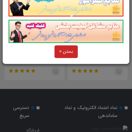
57,000
58,000
تومان
تومان
بستن ×
چهار مقاله لاتین ترجمه فارسی
نقد مقاله با عنوان : پیش بینی
درباره کلاس های چندپایه
گرایش به وسواس فکري بر اساس
نیمرخ شناختی
نماد اعتماد الکترونیک و نماد
دسترسی
ساماندهی
سریع
فروشگاه