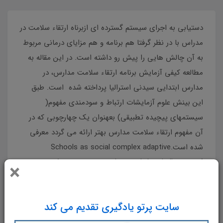
دستیابی به اجرای سیستم گسترده ای ازبرناه ارتقاء سلامت در
مدراس با در نظر گرفتا هم برنامه و هم مزایای درمانی مربوط
به آن چالش هایی را پیش رو داشته است. در این مقاله به
مطالعه کیفی آزمایش برنامه ارتقاء سلامت مدارس، در
مدارس ابتدایی سیدنی استرالیا پرداخته شده است. طبق
این بینش علوم آزمایشات ارتباط و سودمندی مفهوم(
سیستمهای پیچیده تطبیقی) بعهنوان یک چهارچوبی که در
آن مفهوم ارتقاء سلامت مدارس بهتر ارائه می گردد معرفی
شده است.Schools as social complex adaptive
systems: A new way to understand the challenges of
×
introducing the health promoting schools concept
سایت پرتو یادگیری تقدیم می کند
شرح
دیدگاه‌ها