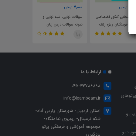
000
7,000
7,000
تومان
تومان
صی
سوالات نهایی، شبه نهایی و
سوالات نهایی، شبه نهایی و
سوا
نمونه سوالات درس زبان
نمونه سوالات درس زیست
نمو
انگلیسی پایه دهم تجربی
پایه دهم تجربی
ده
ارتباط با ما
045-32786898
.
پرتوهای
info@learnbeam.ir
استان اردبیل- شهرستان پارس آباد-
ین و
فلکه ترمینال- روبروی ندامتگاه-
.
مجموعه آموزشی و فرهنگی پرتو
ویت و
یادگیری