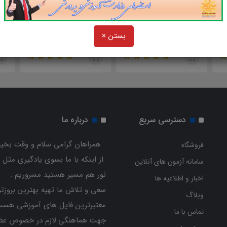
59,000
59,000
تومان
تومان
بع هوش و
منابع امتحانی کنکور اختصاصی
منابع امتحانی کنکور اختصا
بستن ×
ی (اختصاصی
دانشگاه فرهنگیان ویژه رشته
دانشگاه فرهنگیان ویژه رشته
 فرهنگیان)
های علوم تجربی و ریاضی
علوم انسانی
دسترسی سریع
درباره ما
همراهان گرامی سلام و وقت بخیر
فروشگاه
از اینکه با ما بسوی یادگیری مثل 
سامانه آزمون های آنلاین
نور هم مسیر هستید مسروریم .
اخبار و اطلاعیه ها
سعی و تلاش ما تهیه بهترین بروزتر
وبلاگ
معتبرترین فایل های آموزشی هست
تماس با ما
جهت هماهنگی لازم در خصوص عض