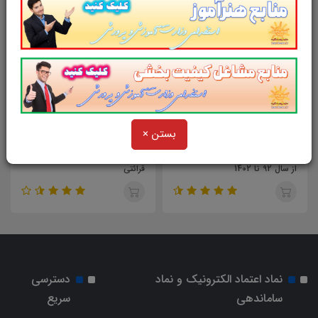
43,000
37,000
تومان
تومان
بستن ×
مجموعه سوالات کنکور علوم تجربی
سوالات کتاب مهارت معلمی استاد
از سال 92 تا 1402
قرائتی
نماد اعتماد الکترونیک و نماد
دسترسی
ساماندهی
سریع