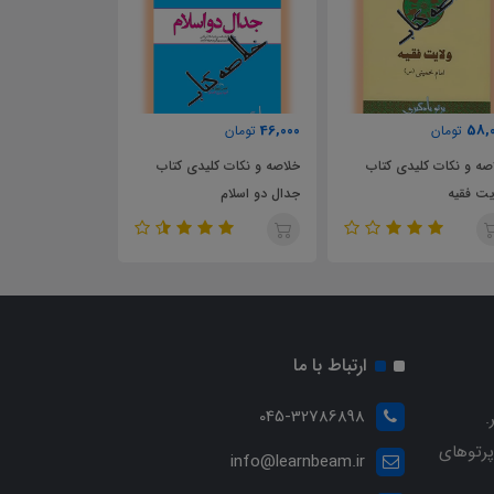
60,000
46,000
5
تومان
تومان
تومان
و نکات کلیدی کتاب
خلاصه و نکات کلیدی کتاب
سوالات تستی کتاب 
فقیه
جدال دو اسلام
اسلامی
ارتباط با ما
045-32786898
.
پرتوهای
info@learnbeam.ir