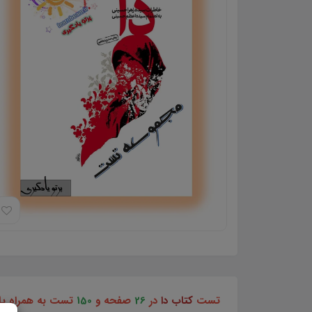
تست
کتاب دا
در
26
صفحه و
150
تست به همراه پاسخ