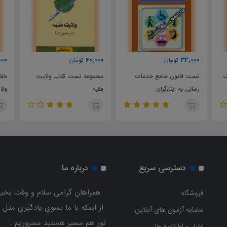
8,000
60,000
33,000
تومان
تومان
تست قانون جامع خدمات
مجموعه تست کتاب ولایت
خلاصه 
رسانی به ایثارگران
فقیه
ولایت 
دسترسی سریع
درباره ما
همراهان گرامی سلام و وقت بخیر
فروشگاه
از اینکه با ما بسوی یادگیری مثل 
سامانه آزمون های آنلاین
نور هم مسیر هستید مسروریم .
اخبار و اطلاعیه ها