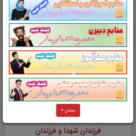
مجمعه تست کتاب ولایت فقیه
در
75
تست با
پاسخ در
18
صفحه از نکات اصلی و نکات طلایی
در قالب فایل
pdf
. بهترین منبع برای آزمون های
استخدامی.
سوالات چهارجوابی
کتاب ولایت فقیه
مطالب خوانده شده داوطلبین آزمون استخدامی را
نظم بخشیده و منسجم می سازد. این مجموعه
مرور سریع
داوطلب را سبب می شود و آگاهی
های وی را
نظم بخشیده و یک آمادگی و شبیه
سازی را برای جلسه آزمون به همراه دارد
. مطالعه
این منبع برای همه داوطلبین آزمون های
استخدامی پیشنهاد می شود.
بستن ×
از دیگر منابع آزمون استخدامی
فرزندان شهدا و فرزندان