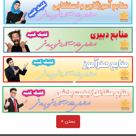
ایثارگران
در
27
تست با پاسخ در
8
صفحه شامل تست از نکات
دا و فرزندان جانبازان سال 1403.
سوالات چهارجوابی
قانون
ا نظم بخشیده و منسجم می سازد. این مجموعه
مرور سریع
داوط
 برای جلسه آزمون به همراه دارد
. مطالعه این منبع برای همه
شهدا و فرزندان جانبازان سال 1403 پیشنهاد می شود.
خدامی
فرزندان شهدا و فرزندان جانبازان
سایت پرتو
و در یک نمای کلی:
 به سایر منابع استخدامی فرزندان شهدا و فرزندان جانبازان سال ۳
بستن ×