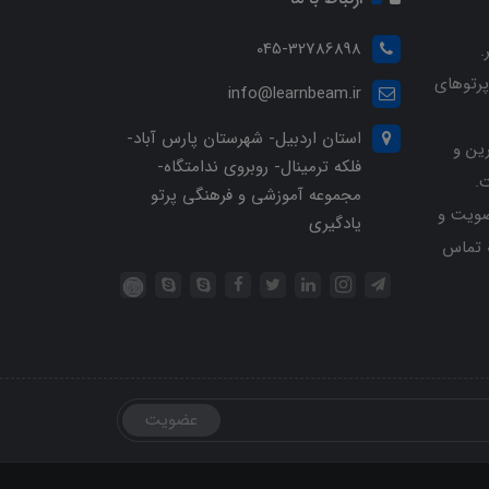
045-32786898
.
پرتوهای
info@learnbeam.ir
استان اردبیل- شهرستان پارس آباد-
ین و
فلکه ترمینال- روبروی ندامتگاه-
.
مجموعه آموزشی و فرهنگی پرتو
ویت و
یادگیری
خرید با شماره تلفن 04532786898 تماس
عضویت