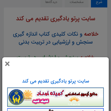
شرح
مشخصات
دیدگاه‌ها
سایت پرتو یادگیری تقدیم می کند
خلاصه
و نکات کلیدی کتاب اندازه گيري
سنجش و ارزشيابي در تربيت بدني
خلاصه
سنجش و ارزشيابي در تربيت
×
بدني
سایت پرتو یادگیری تقدیم می کند
مطابق با دفترچه راهنمای ثبت نام آزمون استخدام
مشاغل آموزگار - دبیر و هنرآموز سال 1403
در
131
صفحه در قالب فایل
pdf