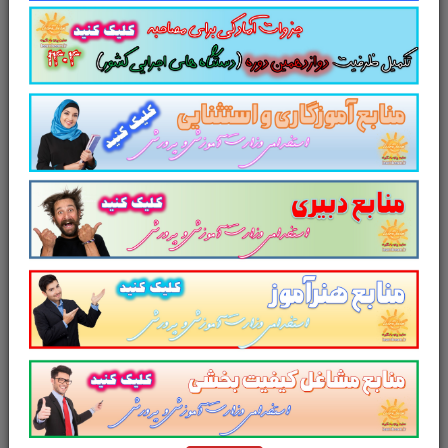
3)
تست
سيرت و صورت انقلاب اسلامي در بيانات رهبر
معظم انقلاب اسلامي
(77 تست در 18صفحه)
4)
تست
انسان 250 ساله
(73 تست در 18 صفحه)
5)
تست
صعود 40 ساله
(240 تست در 93 صفحه)
کاری از سایت پرتو یادگیری
سایت علمی، آموزشی و فرهنگی پرتو
یادگیری مجموعه منابع آمادگی برای آزمون
استخدامی آموزش و پرورش سال ۱۴۰۳ و
سایر آزمون های استخدامی را برای داوطلبین
این آزمون به شرح ذیل اعلام می دارد.
1. منابع عمومی استخدامی آموزش و پرورش سال
۱۴۰۳