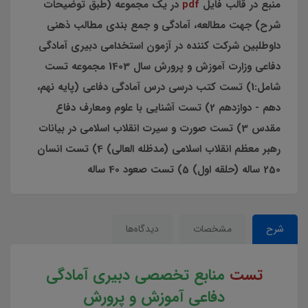
منبع در قالب فایل
pdf
در یک مجموعه (طبق توضیحات
شرح) جهت مطالعه، آمادگی و جمع بندی مطالب ذهنی
داوطلبین شرکت کننده در آزمون استخدامی دبیری آمادگی
دفاعی وزارت آموزش و پرورش سال 1403 مجموعه تست
شامل:1) تست كتب درسي درس آمادگي دفاعي (پايه نهم،
دهم - دوازدهم 2) تست آشنايي با علوم ومعارف دفاع
مقدس 3) تست صورت و سیرت انقلاب اسلامي در بيانات
رهبر معظم انقلاب اسلامي (مدظله العالي) 4) تست انسان
250 ساله (حلقه اول) 5) تست صعود 40 ساله
شرح
مشخصات
دیدگاه‌ها
تست
منابع تخصصی دبیری آمادگی
دفاعی آموزش و پرورش