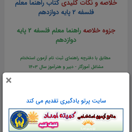
خلاصه و نکات کلیدی
کتاب راهنما معلم
فلسفه 2 پایه دوازدهم
جزوه خلاصه
راهنما معلم فلسفه 2 پایه
دوازدهم
مطابق با دفترچه راهنمای ثبت نام آزمون استخدام
مشاغل آموزگار - دبیر و هنرآموز سال 1403
×
در
31
صفحه در قالب فایل
pdf
سایت پرتو یادگیری تقدیم می کند
لینک دانلود
تست کتاب
راهنما معلم فلسفه 2