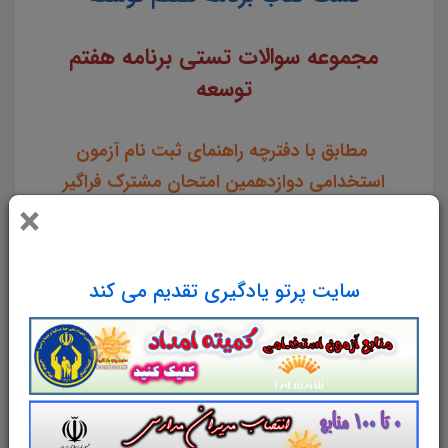
مجموعه سوالات تستی برنامه هفتم
توسعه
مطابق با دفترچه راهنمای ثبت نام آزمون
استخدامی دوازدهمین امتحان مشترک فراگیر
×
دستگاه‌های اجرایی کشور سال 1403
71
تست باپاسخ در
19
صفحه در قالب فایل
pdf
سایت پرتو یادگیری تقدیم می کند
لینک دانلود
متن کامل برنامه هفتم توسعه