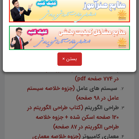
مشترک فراگیر دستگاه‌های اجرایی
شامل منابع:
بستن ×
پایگاه داده ها
(مجموعه جزوات پایگاه داده
در 774 صفحه pdf)
سیستم های عامل
(جزوه خلاصه سیستم
عامل در 98 صفحه)
طراحی الگوریتم
(کتاب طراحی الگوریتم در
120 صفحه اسکن شده + جزوه خلاصه
طراحی الگوریتم در 87 صفحه)
معماری کامپیوتر
(جزوه خلاصه معماری