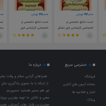
63,000
218,000
تومان
تومان
صصی و
تست منابع تخصصی و
تست مقررات ملی ساختمان
اس امور تشکل
اختصاصی کارشناس امور
مباحث 5 و 9 و 10 و 21 و 22
ن تبلیغات
شوراها و شهرداری ها
استخدامی وزارت کشور
دسترسی سریع
درباره ما
همراهان گرامی سلام و وقت بخیر
فروشگاه
از اینکه با ما بسوی یادگیری مثل 
سامانه آزمون های آنلاین
نور هم مسیر هستید مسروریم .
اخبار و اطلاعیه ها
سعی و تلاش ما تهیه بهترین بروزتر
وبلاگ
معتبرترین فایل های آموزشی هست