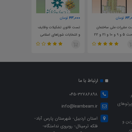
,000
51,000
43,000
تومان
تومان
تست قانون تشکیلات وظایف
تست قانون شهرداری ها
تست 
و انتخابات شوراهای اسلامی
روست
کشور
تفصی
ارتباط با ما
045-32786898
.
پرتوهای
info@learnbeam.ir
استان اردبیل- شهرستان پارس آباد-
ین و
فلکه ترمینال- روبروی ندامتگاه-
.