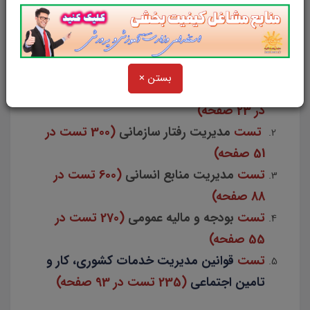
شامل منابع:
بستن ×
تست
مبانی سازمان و مدیریت
(99 تست
در 23 صفحه)
تست
مدیریت رفتار سازمانی
(300 تست در
51 صفحه)
تست
مدیریت منابع انسانی
(600 تست در
88 صفحه)
تست
بودجه و مالیه عمومی
(270 تست در
55 صفحه)
تست
قوانین مدیریت خدمات کشوری، کار و
تامین اجتماعی
(235 تست در 93 صفحه)