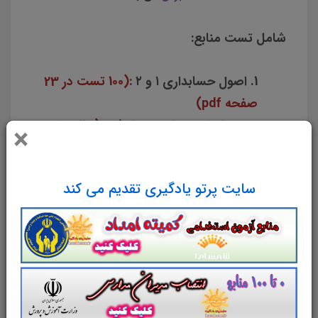
شامل تست منابع:
1. اصول حسابداری ١ و ٢
:(100 تست در 23
صفحه pdf)
2. حسابداری میانه و پیشرفته
:(115 سوال
×
تستی و 45 سوال تشریحی با پاسخ در 75
صفحه pdf)
سایت پرتو یادگیری تقدیم می کند
3. حسابداری و حسابرسی دولتی و بخش
عمومی
:(260 سوال تستی و 25 سوال
تشریحی با پاسخ در 60 صفحه pdf)
4.
بودجه
،
قانون محاسبات عمومی
و
قانون
مناقصات
:(
120 تست در 22 صفحه
+
70
تست در 19 صفحه
+
41 تست در