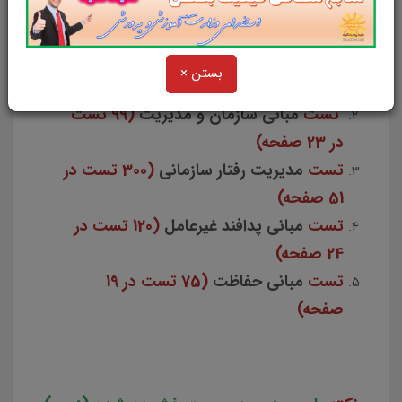
تست
حقوق عمومی (اداری و اساسی)
(حقوق اداری 90 تست در 15 صفحه + حقوق
بستن ×
اساسی 150 تست در 27 صفحه)
تست
مبانی سازمان و مدیریت
(99 تست
در 23 صفحه)
تست
مدیریت رفتار سازمانی
(300 تست در
51 صفحه)
تست
مبانی پدافند غیرعامل
(120 تست در
24 صفحه)
تست
مبانی حفاظت
(75 تست در 19
صفحه)