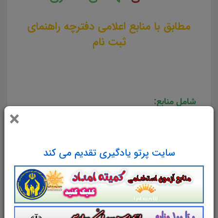
مطابق با منابع اعلامی دفترچه راهنمای
ثبت نام
شامل منابع:
×
تست
معماري جهان و معماري معاصر
(220
تست در 68 صفحه)
سایت پرتو یادگیری تقدیم می کند
تست
طراحی معماري 1,2,3,4,5
(200 تست
در 63 صفحه)
تست
معماري اسلامي
(200 تست در 60
صفحه)