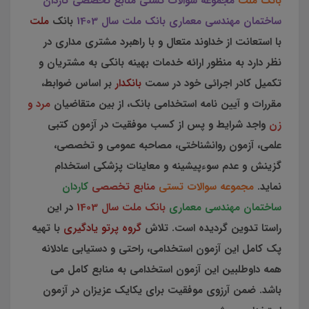
بانک ملت
مجموعه سوالات تستی منابع تخصصی کاردان
ساختمان مهندسی معماری بانک ملت سال 1403
بانک
ملت
با استعانت از خداوند متعال و با راهبرد مشتری مداری در
نظر دارد به منظور ارائه خدمات بهینه بانکی به مشتريان و
تکمیل کادر اجرائی خود در سمت
بانکدار
بر اساس ضوابط،
مقررات و آیین نامه استخدامی بانک، از بين متقاضيان
مرد و
زن
واجد شرايط و پس از کسب موفقيت در آزمون کتبی
علمی، آزمون روانشناختی، مصاحبه عمومی و تخصصی،
گزينش و عدم سوءپیشینه و معاينات پزشکی استخدام
نماید.
مجموعه سوالات تستی
منابع تخصصی
کاردان
ساختمان مهندسی معماری
بانک ملت
سال 1403
در این
راستا تدوین گردیده است. تلاش
گروه پرتو یادگیری
با تهیه
پک کامل این آزمون استخدامی، راحتی و دستیابی عادلانه
همه داوطلبین این آزمون استخدامی به منابع کامل می
باشد. ضمن آرزوی موفقیت برای یکایک عزیزان در آزمون