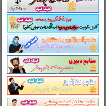
تست
معماري بومي
(168 تست در 51
صفحه)
تست
مباني برنامه ريزي فضاهاي شهري
(100 سوال تستی در 34 صفحه)
تست
مقاومت مصالح و سازه هاي فلزي
(60
تست در 14 صفحه)
لینک دانلود
جزوه
منابع عمومی آزمون
استخدامی نیروی انسانی بانک
ملت
تست
منابع عمومی آزمون