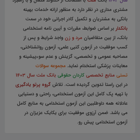
سال 1403
بانک
ملت
با استعانت از خداوند متعال و با راهبرد
مشتری مداری در نظر دارد به منظور ارائه خدمات بهینه
بانکی به مشتريان و تکمیل کادر اجرائی خود در سمت
بانکدار
بر اساس ضوابط، مقررات و آیین نامه استخدامی
بانک، از بين متقاضيان
مرد و زن
واجد شرايط و پس از
کسب موفقيت در آزمون کتبی علمی، آزمون روانشناختی،
مصاحبه عمومی و تخصصی، گزينش و عدم سوءپیشینه و
معاينات پزشکی استخدام نماید.
مجموعه سوالات
تستی
منابع تخصصی
کاردان حقوقی
بانک ملت
سال 1403
در این راستا تدوین گردیده است. تلاش
گروه پرتو یادگیری
با تهیه پک کامل این آزمون استخدامی، راحتی و دستیابی
عادلانه همه داوطلبین این آزمون استخدامی به منابع کامل
می باشد. ضمن آرزوی موفقیت برای یکایک عزیزان در
آزمون استخدامی پیش رو.