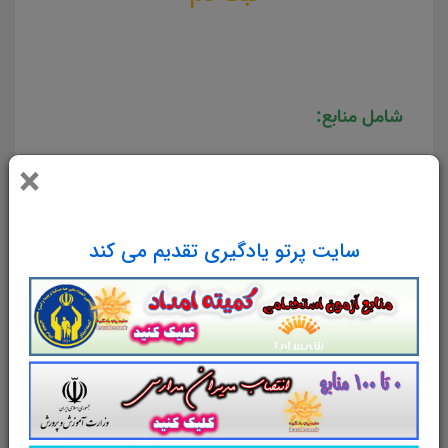
شامل منابع:
×
تست
حقوق مدني
(170 تست در 31 صفحه)
تست
حقوق تجارت
(150 تست در 33
صفحه)
سایت پرتو یادگیری تقدیم می کند
تست
آيين دادرسي مدني
(150 تست در 32
صفحه)
تست
حقوق بين الملل عمومي
(150 تست در
31 صفحه)
تست
حقوق اداري
(90 سوال تستی در 15
صفحه)