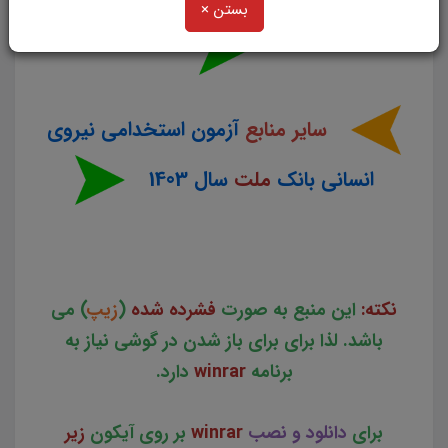
(منابع اختصاصی استخدامی بانک ملت)
بستن ×
سایر منابع
آزمون استخدامی نیروی
انسانی بانک
ملت
سال 1403
نکته:
این منبع به صورت
فشرده شده
(
زیپ
) می
باشد. لذا برای برای باز شدن در گوشی نیاز به
برنامه
winrar
دارد.
برای
دانلود و نصب
winrar
بر روی آیکون
زیر