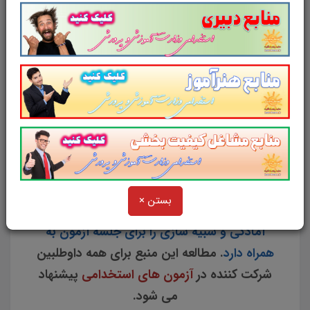
220
سوال تستی در
48
صفحه و
ویژگی های
رفتاری
شامل
112
سوال تستی در
78
صفحه
با
پاسخ تشریحی
(جمعا 332 سوال تستی در 128
صفحه)
با پاسخ تشریحی
در قالب فایل
pdf
.
بهترین منبع برای آزمون های استخدامی می
باشد.
جزوه سوالات تستی
توانمندی های ذهنی و
ویژگی های رفتاری
مطالب خوانده شده داوطلبین
آزمون استخدامی را نظم بخشیده و منسجم می
سازد. این مجموعه
مرور سریع
داوطلب را سبب
بستن ×
می شود و آگاهی های وی را
نظم بخشیده و یک
آمادگی و شبیه سازی را برای جلسه آزمون به
همراه دارد
. مطالعه این منبع برای همه داوطلبین
شرکت کننده در
آزمون های استخدامی
پیشنهاد
می شود.