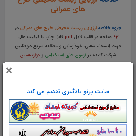
های عمرانی
جزوه خلاصه
ارزیابی زیست محیطی طرح های عمرانی
در
63
صفحه در قالب فایل
pdf
قابل چاپ با کیفیت عالی
جهت انسجام ذهنی، خودآزمایی و مطالعه سریع داوطلبین
شرکت کننده در
آزمون های استخدامی
و
دوازدهمین
امتحان مشترک فراگیر دستگاه های اجرایی کشور
مطابق با
×
دفترچه ثبت نام و مطابق با سرفصل های اعلام شده در
دفترچه راهنمای ثبت نام می باشد.
سایت پرتو یادگیری تقدیم می کند
مطابق با سرفصل های دوازدهمین
امتحان مشترک فراگیر دستگاه های
اجرایی کشور