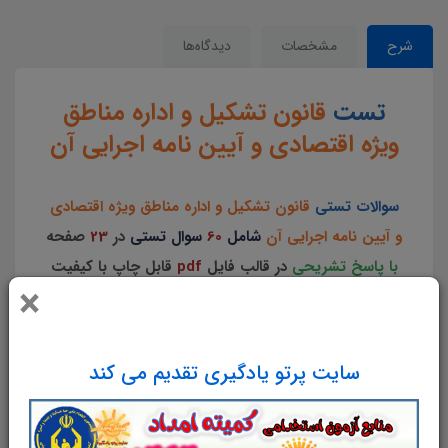
شرح
مشخصات
دیدگاه‌ها
تست
قانون تشکیل و اداره مناطق
ویژه اقتصادی و آیین نامه اجرایی آن
سوالات تستی
قانون تشکیل و اداره مناطق ویژه اقتصادی
و آیین نامه اجرایی آن
شامل
60
سوال تستی
در
23
صفحه
با پاسخ تشریحی
در قالب فایل
pdf
قابل چاپ با کیفیت
×
عالی جهت انسجام ذهنی، خودآزمایی و مطالعه سریع
داوطلبین شرکت کننده در
آزمون های استخدامی
و
دوازدهمین امتحان مشترک فراگیر دستگاه های اجرایی
سایت پرتو یادگیری تقدیم می کند
کشور
مطابق با دفترچه ثبت نام و مطابق با سرفصل های
اعلام شده در دفترچه راهنمای ثبت نام می باشد.