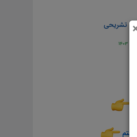
اسخ تشریحی
1403
تم
هشتم