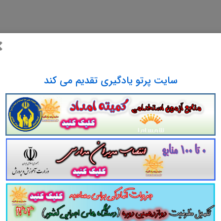
اجتماعی استخدامی آموزش و پرورش سال 1403
ت
راهنمای معلم
مطالعات اجتماعی پایه هشتم
با پ
×
فترچه راهنمای ثبت نام آزمون استخدام مشاغل آموزگار - دبیر و هنرآموز سال 
سایت پرتو یادگیری تقدیم می کند
272
تست
با پاسخ تشریحی
در
118
صفحه در قالب فایل
pdf
لینک دانلود
ت کتاب
راهنمای معلم مطالعات اجتماعی
پایه هف
خلاصه کتاب
راهنمای معلم مطالعات اجتماعی
پایه 