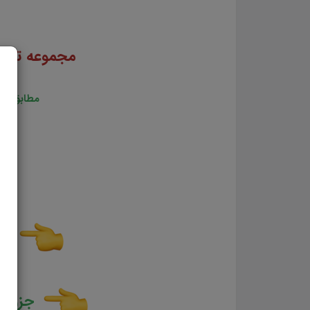
مجموعه تس
مطابق با د
تس
جزوه 