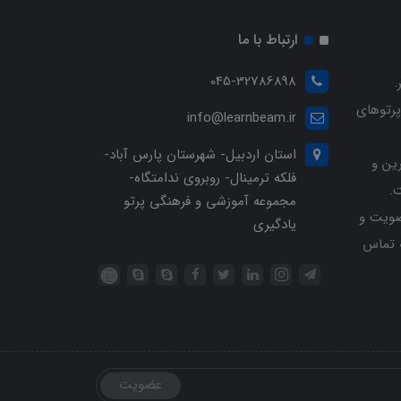
ارتباط با ما
045-32786898
.
پرتوهای
info@learnbeam.ir
استان اردبیل- شهرستان پارس آباد-
ین و
فلکه ترمینال- روبروی ندامتگاه-
.
مجموعه آموزشی و فرهنگی پرتو
ویت و
یادگیری
خرید با شماره تلفن 04532786898 تماس
عضویت