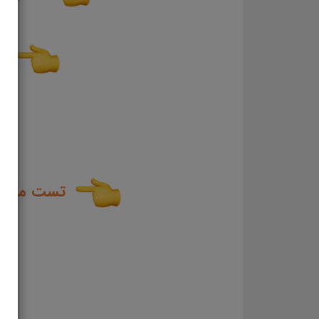
ت
تست مناب