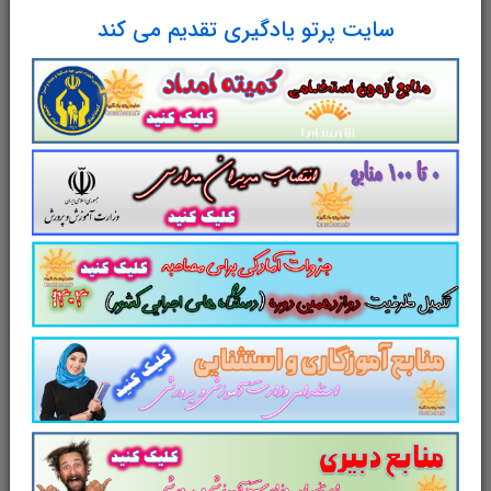
سایت پرتو یادگیری تقدیم می کند
شرح
مشخصات
دیدگاه‌ها
سایت پرتو یادگیری تقدیم می نماید
جزوه
pdf
روانشناسی تربیتی دکتر سیف در
271 صفحه
با
اشاره به نکات کلیدی ومهم. (
ویژه آزمون های استخدامی
)
جزوه روانشناسی تربیتی سیف برای آزمون های کیفیت
بخشی، دبیری و آموزگاری آموزش پرورش منبع مهمی
محسوب می شود. داوطلبین این آزمون ها می توانند با
مطالعه این جزوه که دربر گیرنده مطالب مهم روانشناسی
تربیتی هست در آزمون های پیش رو موفق عمل نمایند