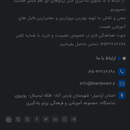
از اینکه با ما بسوی یادگیری مثل پرتوهای نور هم مسیر هستید
مسروریم .
سعی و تلاش ما تهیه بهترین بروزترین و معتبرترین فایل های
آموزشی هست.
جهت هماهنگی لازم در خصوص عضویت و خرید با شماره تلفن
04532786898 تماس حاصل بفرمایید.
ارتباط با ما
045-32786898
info@learnbeam.ir
استان اردبیل- شهرستان پارس آباد- فلکه ترمینال- روبروی
ندامتگاه- مجموعه آموزشی و فرهنگی پرتو یادگیری