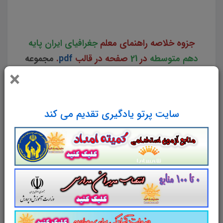
ایران پایه دهم متوسط نکات طلایی کتاب راهنمای معلم جغرافیای ایران پایه دهم متوسط
جزوه خلاصه راهنمای معلم
جغرافیای ایران پایه
دهم متوسطه
در
21
صفحه در قالب
pdf
.
مجموعه
×
ای کامل برای مطالعه و موفقیت در آزمون های
استخدامی
آموزش و پرورش
و
سایر آزمون های
استخدامی
است. این مجموعه ارزشمند در قالب
سایت پرتو یادگیری تقدیم می کند
فایل
پی دی اف
می تواند مناسب ترین انتخاب
برای انسجام ذهنی و آمادگی برای آزمون شما
عزیزان باشد.
مجموعه خلاصه نکات برجسته و
کلیدی راهنمای معلم جغرافیای ایران پایه
دهم
متوسط
برای تجمیع، جمع بندی و مرور سریع
متناسب با سرفصل های اعلامی آزمون استخدامی
آموزش و پرورش
طراحی و تدوین شده است.