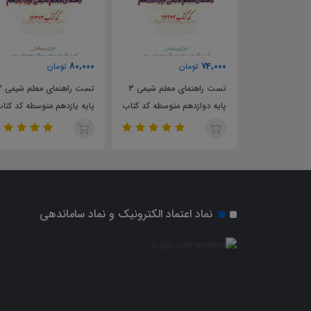
80,000
74,000
ن
تومان
تومان
خصصی دبیر
تست راهنمای معلم شیمی 3
تست راهنما
یمی
پایه دوازدهم متوسطه کد کتاب
پایه یازدهم متوسطه کد کتا
111372
112372
نماد اعتماد الکترونیک و نماد ساماندهی