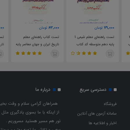
000
63,000
79,000
تومان
تومان
ی معلم شیمی 2
تست راهنمای معلم شیمی 1
تست کتاب راهنمای معلم
تست
ب
پایه دهم متوسطه کد کتاب
تاریخ ایران و جهان معاصر پایه
110372
دوازدهم کد کتاب 112385
385
دسترسی سریع
درباره ما
همراهان گرامی سلام و وقت بخیر
فروشگاه
از اینکه با ما بسوی یادگیری مثل 
سامانه آزمون های آنلاین
نور هم مسیر هستید مسروریم .
اخبار و اطلاعیه ها
سعی و تلاش ما تهیه بهترین بروزتر