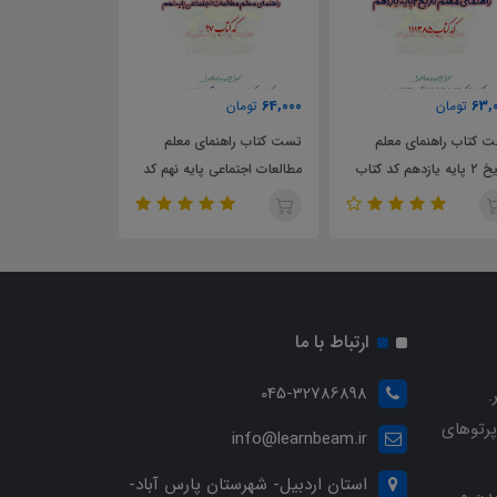
63,000
64,000
63,
تومان
تومان
تومان
 کتاب راهنمای معلم
تست کتاب راهنمای معلم
تست کتاب راهنم
تاریخ 2 پایه یازدهم کد کتاب
مطالعات اجتماعی پایه نهم کد
مطالعات اجتماعی
111
کتاب 97
کد کتاب 86/1
ارتباط با ما
045-32786898
.
پرتوهای
info@learnbeam.ir
استان اردبیل- شهرستان پارس آباد-
ین و