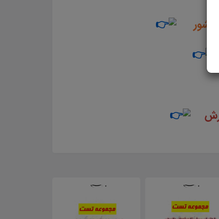
ز کشور
رش