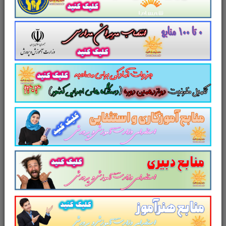
بندی و مرور سریع
متناسب با سرفصل های
اعلامی آزمون استخدامی آموزش و پرورش
طراحی
و تدوین شده است.
لینک دانلود
تست کتاب
راهنمای معلم
نگارش 3
پایه دوازدهم متوسطه
تست
کتاب
راهنمای معلم
فارسی 1
پایه دهم
متوسطه