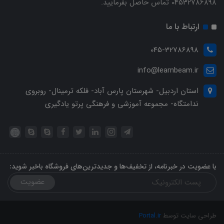
04532786898 تماس حاصل بفرمایید.
ارتباط با ما
045-32786898
info@learnbeam.ir
استان اردبیل- شهرستان پارس آباد- فلکه ترمینال- روبروی
ندامتگاه- مجموعه آموزشی و فرهنگی پرتو یادگیری
با عضویت در خبرنامه، از تخفیف‌ها و جدیدترین‌های فروشگاه باخبر شوید:
عضویت
طراحی سایت توسط
Portal.ir