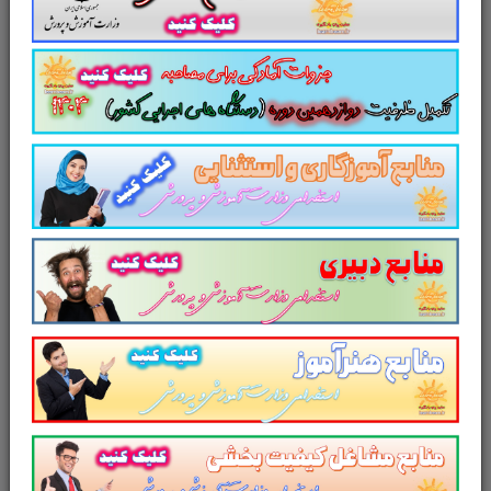
84
صفحه
با پاسخ تشریحی
در قالب فایل
pdf
.
بهترین منبع برای آزمون های استخدامی می
باشد.
جزوه سوالات تستی کتاب
پیشگیری اولیه از
اعتیاد و رفتارهای پرخطر
مطالب خوانده شده
داوطلبین آزمون استخدامی را نظم بخشیده و
منسجم می سازد. این مجموعه
مرور سریع
داوطلب را سبب می شود و آگاهی های وی را
نظم بخشیده و یک آمادگی و شبیه سازی را برای
جلسه آزمون به همراه دارد
. مطالعه این منبع برای
همه داوطلبین شرکت کننده در
آزمون استخدامی
وزارت آموزش و پرورش
پیشنهاد می شود.
از دیگر منابع آزمون استخدامی وزارت
آموزش و پرورش در سایت پرتو