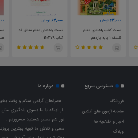
000
63,000
63,000
تومان
تومان
تست کتاب راهنمای معلم
تست راهنمای معلم منطق کد
تست
فلسفه 1 پایه یازدهم
کتاب 110379
هنر
دسترسی سریع
درباره ما
همراهان گرامی سلام و وقت بخیر
فروشگاه
از اینکه با ما بسوی یادگیری مثل 
سامانه آزمون های آنلاین
نور هم مسیر هستید مسروریم .
اخبار و اطلاعیه ها
سعی و تلاش ما تهیه بهترین بروزتر
وبلاگ
معتبرترین فایل های آموزشی هست