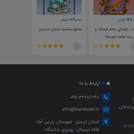
70,000
107,000
57,
تومان
تومان
تومان
 راهنمای معلم فرهنگ و
منابع مصاحبه مدیران مدارس
نمونه موردکاوی و
 پایه هفتم متوسطه
انتصاب راهبران آ
ارتباط با ما
045-32786898
.
پرتوهای
info@learnbeam.ir
استان اردبیل- شهرستان پارس آباد-
ین و
فلکه ترمینال- روبروی ندامتگاه-
.