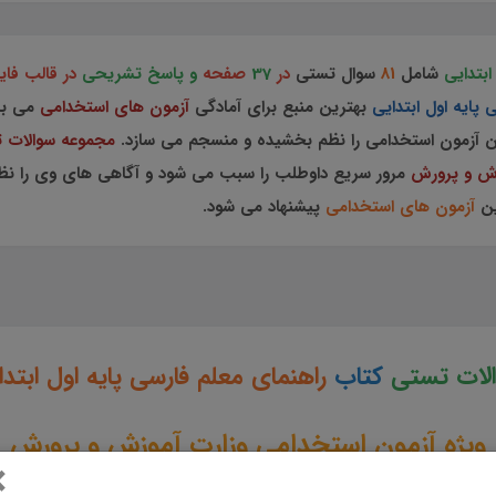
ابتدایی
شامل
81
سوال تستی
در
37
صفحه
و پاسخ تشریحی
در قالب فا
 پایه اول ابتدایی
بهترین منبع برای آمادگی
آزمون های استخدامی
می ب
ن آزمون استخدامی را نظم بخشیده و منسجم می سازد.
مجموعه سوالات 
وزش و پرورش
مرور سریع داوطلب را سبب می شود و آگاهی های وی را نظم
ین
آزمون های استخدامی
پیشنهاد می شود.
لات تستی
کتاب
راهنمای معلم فارسی پایه اول ابتدا
یژه آزمون استخدامی وزارت آموزش و پرورش
×