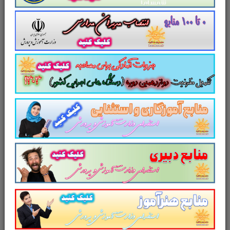
پاسخ تشریحی
در قالب فایل
pdf
. بهترین منبع
برای آزمون های استخدامی می باشد.
جزوه
سوالات تستی کتاب
راهنمای معلم علوم تجربی
پایه دوم ابتدایی
مطالب خوانده شده داوطلبین
آزمون استخدامی را نظم بخشیده و منسجم می
سازد. این مجموعه
مرور سریع
داوطلب را سبب
می شود و آگاهی های وی را
نظم بخشیده و یک
آمادگی و شبیه سازی را برای جلسه آزمون به
همراه دارد
. مطالعه این منبع برای همه داوطلبین
شرکت کننده در
آزمون استخدامی وزارت آموزش و
پرورش
پیشنهاد می شود.
از دیگر منابع آزمون استخدامی وزارت
آموزش و پرورش در سایت پرتو