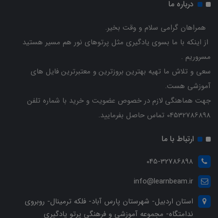
درباره ما
همراهان گرامی سلام و وقت بخیر.
از اینکه با ما بسوی یادگیری مثل پرتوهای نور هم مسیر هستید
مسروریم .
سعی و تلاش ما تهیه بهترین بروزترین و معتبرترین فایل های
آموزشی هست.
جهت هماهنگی لازم در خصوص عضویت و خرید با شماره تلفن
04532786898 تماس حاصل بفرمایید.
ارتباط با ما
045-32786898
info@learnbeam.ir
استان اردبیل- شهرستان پارس آباد- فلکه ترمینال- روبروی
ندامتگاه- مجموعه آموزشی و فرهنگی پرتو یادگیری