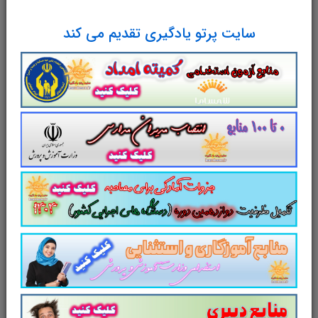
ها برای آزمون استخدامی دانلود رایگان سوالات تستی قانون مدیریت پسماند ها
سایت پرتو یادگیری تقدیم می کند
مجموعه سوالات و تست
قانون مدیریت
پسماند ها
با پاسخ تشریحی
سوالات و تست
قانون مدیریت پسماند ها
سوالات
قانون مدیریت پسماند ها
شامل
50
سوال
تستی در
23
صفحه
با پاسخ تشریحی
در قالب
فایل
pdf
. بهترین منبع برای آزمون های
استخدامی می باشد.
مجموعه سوالات تستی
قانون مدیریت پسماند ها
مطالب خوانده شده
داوطلبین آزمون استخدامی را نظم بخشیده و
منسجم می سازد. این مجموعه
مرور سریع
داوطلب را سبب می شود و آگاهی های وی را