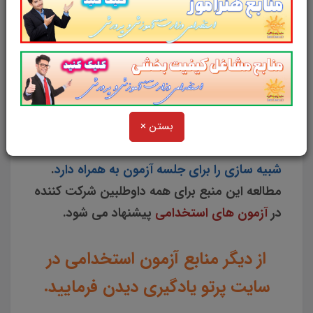
پاسخ تشریحی
در قالب فایل
pdf
. بهترین منبع
برای آزمون های استخدامی می باشد.
مجموعه
سوالات تستی
سند آمایش استان سیستان و
بلوچستان
مطالب خوانده شده داوطلبین آزمون
استخدامی را نظم بخشیده و منسجم می سازد.
این مجموعه
مرور سریع
داوطلب را سبب می شود
بستن ×
و آگاهی های وی را
نظم بخشیده و یک آمادگی و
شبیه سازی را برای جلسه آزمون به همراه دارد
.
مطالعه این منبع برای همه داوطلبین شرکت کننده
در
آزمون های استخدامی
پیشنهاد می شود.
از دیگر منابع آزمون استخدامی در
سایت پرتو یادگیری دیدن فرمایید.