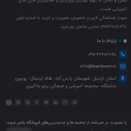
سعی و تلاش ما تهیه بهترین بروزترین و معتبرترین فایل های
آموزشی هست.
جهت هماهنگی لازم در خصوص عضویت و خرید با شماره تلفن
04532786898 تماس حاصل بفرمایید.
ارتباط با ما
045-32786898
info@learnbeam.ir
استان اردبیل- شهرستان پارس آباد- فلکه ترمینال- روبروی
ندامتگاه- مجموعه آموزشی و فرهنگی پرتو یادگیری
با عضویت در خبرنامه، از تخفیف‌ها و جدیدترین‌های فروشگاه باخبر شوید: