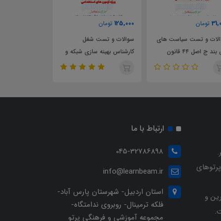
31,000
125,000
31,
تومان
تومان
تومان
لات و تست سیاست های
سوالات و تست شغل
سوالات و تست 
کلی بند ج اصل ۴۴ قانون
کارشناس بهینه سازی شبکه و
کلی امور پدافند غ
سی
ارتقای بهره وری انرژی
ارتباط با ما
045-32786898
.
پرتوهای
info@learnbeam.ir
استان اردبیل- شهرستان پارس آباد-
ین و
فلکه ترمینال- روبروی ندامتگاه-
.
مجموعه آموزشی و فرهنگی پرتو