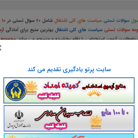
ول
سوالات تستی
سیاست های کلی اشتغال
شامل
20
سوال تستی در
10
ص
عه سوالات تستی
سیاست های کلی اشتغال
بهترین منبع برای آمادگی
آز
داوطلبین آزمون استخدامی را نظم بخشیده و منسجم می سازد.
مجموعه 
×
 شود و آگاهی های وی را نظم بخشیده و یک آمادگی و شبیه سازی را بر
رای داوطلبین
آزمون های استخدامی
پیشنهاد می شود.
سایت پرتو یادگیری تقدیم می کند
سوالات و تست
سیاست های کلی اشتغال
ویژه آزمون های استخدامی کشور