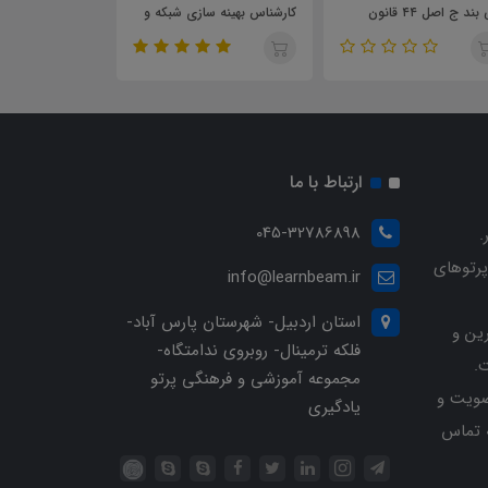
کلی بند ج اصل ۴۴ قانون
کارشناس بهینه سازی شبکه و
کلی امور پدافند غیرعامل
ارتقای بهره وری انرژی
ارتباط با ما
045-32786898
.
پرتوهای
info@learnbeam.ir
استان اردبیل- شهرستان پارس آباد-
ین و
فلکه ترمینال- روبروی ندامتگاه-
.
مجموعه آموزشی و فرهنگی پرتو
ویت و
یادگیری
خرید با شماره تلفن 04532786898 تماس