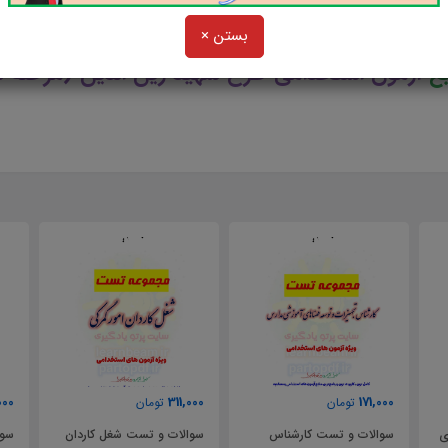
بستن ×
بع
آزمون استخدامی طرح شهید زین الدین (مرحله 
31,000
311,000
171
تومان
تومان
تومان
لات و تست کارشناس
سوالات و تست شغل کاردان
سوالات و تست 