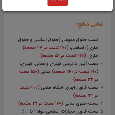
بستن ×
قوه قضاییه سال 1404
شامل منابع:
تست حقوق عمومی (حقوق اساسی و حقوق
اداری): اساسی:
(150 تست در 27 صفحه)
اداری:
(220 تست در 51 صفحه)
تست آیین دادرسی کیفری و مدنی: کیفری:
(610 تست در 241 صفحه)
مدنی
(150 تست
در 32 صفحه)
تست قانون اجرای احکام مدنی
(200 تست
در 93 صفحه)
تست حقوق مدنی
(170 تست در 31 صفحه)
تست قانون مجازات اسلامی مواد 1 تا 100: