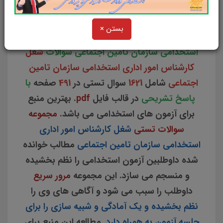
پاسخ تشریحی
در 88 صفحه pdf)
بستن ×
سوالات و تست
شغل کارشناس امور اداری
استخدامی سازمان تامین اجتماعی
سوالات
شغل
کارشناس امور اداری استخدامی سازمان تامین
اجتماعی
شامل
1621
سوال تستی در
491
صفحه
با
پاسخ تشریحی
در قالب فایل
pdf
. بهترین منبع
برای آزمون های استخدامی می باشد.
مجموعه
سوالات تستی
شغل کارشناس امور اداری
استخدامی سازمان تامین اجتماعی
مطالب خوانده
شده داوطلبین آزمون استخدامی را نظم بخشیده
و منسجم می سازد. این مجموعه
مرور سریع
داوطلب را سبب می شود و آگاهی های وی را
نظم بخشیده و یک آمادگی و شبیه سازی را برای
جلسه آزمون به همراه دارد
. مطالعه این منبع برای