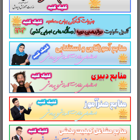
مجموعه سوالات و تست
شغل کارشناس
امور اداری
استخدامی سازمان تامین
اجتماعی
با پاسخ تشریحی
شامل
1621
تست در
491
صفحه شامل:
تست
مدیریت منابع انسانی و رفتار سازمانی
(900 تست در 139 صفحه pdf)
تست
آمار
(140 تست
با پاسخنامه
در 55
صفحه pdf)
تست
حقوق اداری
(220 تست
با پاسخ
تشریحی
در 104 صفحه pdf)
تست
قانون کار
(201 تست
با پاسخ
تشریحی
در 103 صفحه pdf)
تست
قانون تامین اجتماعی
(160 تست
با