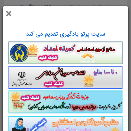
«ویژه تمامی داوطلبین متقاضی نگهبانی
×
شرکت کار و تامین برای سازمان تامین
اجتماعی»
سایت پرتو یادگیری تقدیم می کند
جزوه مصاحبه
جذب نیروی حفاظت
(نگهبان) شرکت کار و تامین سال 1403
در
162
صفحه مطابق با منابع اعلامی دفتر چه
آزمون استخدام شرکت کار و تامین سال 1403
لینک دانلود
منابع آزمون جذب نگهبانی شرکت