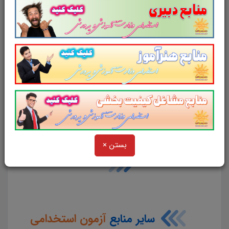
مطابق با آخرین اصلاحیه دفترچه
آزمون
استخدامی شرکت کار و تامین سال 1404
لینک دانلود
جزوه خلاصه
منابع عمومی
آزمون
استخدامی
شرکت کار و تامین
سال 1404
بستن ×
سایر منابع
آزمون استخدامی