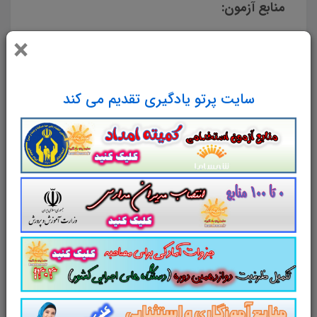
منابع آزمون:
×
مدارک پزشکی
(جزوه در 71 صفحه)
اصطلاحات و کلیات پزشکی
(جزوه در 77
صفحه)
سایت پرتو یادگیری تقدیم می کند
اصول بایگانی در مدیریت اطلاعات
(جزوه در
218 صفحه)
فناوری اطلاعات سلامت
(جزوه در 90 صفحه)
کدگذاری داده های سلامت (بیماری ها)
(جزوه در 181 اسلاید ICD11 + ICD10)
قانون تامین اجتماعی
(جزوه در 652 صفحه)
*********
برای خرید و دانلود
منابع عمومی
آزمون