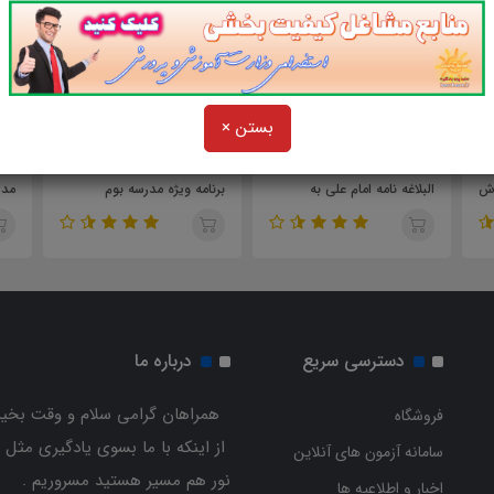
000
78,000
57,000
بستن ×
تومان
تومان
سوالات و تست نامه 31 نهج
سوالات و تست راهنمای عمل
سوا
زش
البلاغه نامه امام علی به
برنامه ویژه مدرسه بوم
مدی
فرزندشان امام حسن
علیهم‌السلام
دسترسی سریع
درباره ما
همراهان گرامی سلام و وقت بخیر
فروشگاه
از اینکه با ما بسوی یادگیری مثل 
سامانه آزمون های آنلاین
نور هم مسیر هستید مسروریم .
اخبار و اطلاعیه ها