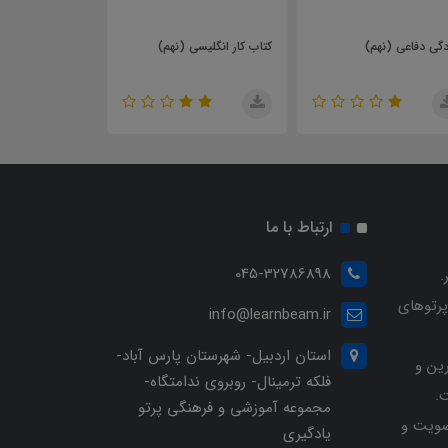
کتاب کار انگلیسی (نهم)
انگلیسی (نهم)
ارتباط با ما
045-32786898
.
پرتوهای
info@learnbeam.ir
استان اردبیل- شهرستان پارس آباد-
ین و
فلکه ترمینال- روبروی ندامتگاه-
.
مجموعه آموزشی و فرهنگی پرتو
ویت و
یادگیری