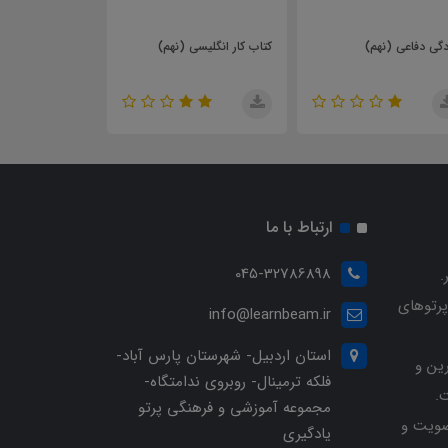
دگی دفاعی (نهم)
کتاب کار انگلیسی (نهم)
انگلیسی (نهم)
ارتباط با ما
045-32786898
.
پرتوهای
info@learnbeam.ir
استان اردبیل- شهرستان پارس آباد-
ین و
فلکه ترمینال- روبروی ندامتگاه-
.
مجموعه آموزشی و فرهنگی پرتو
ویت و
یادگیری