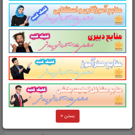
صفحه در قالب فایل
pdf
قابل چاپ با کیفیت
عالی جهت انسجام ذهنی، خودآزمایی و مطالعه
سریع داوطلبین شرکت کننده
در آزمون استخدامی
وزارت آموزش و پرورش
مطابق با دفترچه راهنمای
ثبت نام و مطابق با سرفصل های اعلام شده در
دفترچه راهنمای ثبت نام
می باشد.
لینک دانلود
جزوه خلاصه کتاب روانشناسی
تربیتی ویژه استخدامی آموزش و پرورش
بستن ×