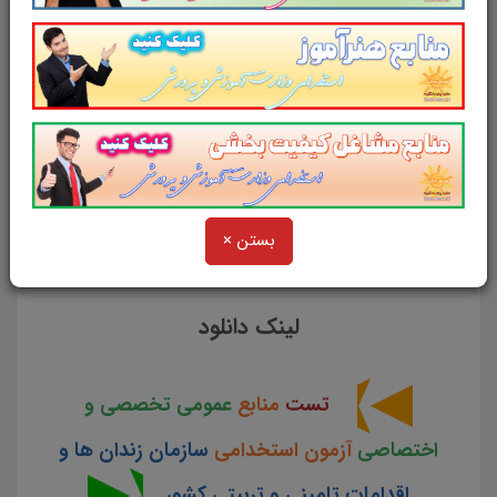
زندان ها و اقدامات تامینی و تربیتی کشور
ارزشمند
در قالب فایل پی دی اف
می تواند
مناسب ترین انتخاب برای انسجام ذهنی و
آمادگی برای آزمون داوطلبین باشد.
مجموعه
سوالات تستی آیین نامه اجرایی سازمان زندان ها
برای تجمیع، جمع بندی و مرور سریع متناسب با
سرفصل های اعلامی
آزمون استخدامی زندان ها
بستن ×
طراحی و تدوین شده است.
لینک دانلود
تست
منابع
عمومی تخصصی و
اختصاصی
آزمون استخدامی
سازمان زندان ها و
اقدامات تامینی و تربیتی کشور