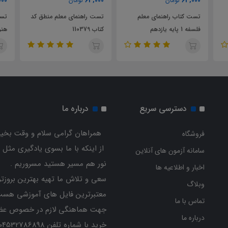
57,000
63,000
تومان
تومان
علم
تست راهنمای معلم منطق کد
تست راهنمای معلم فرهنگ و
کتاب 110379
هنر پایه هفتم متوسطه
دسترسی سریع
درباره ما
همراهان گرامی سلام و وقت بخیر
فروشگاه
از اینکه با ما بسوی یادگیری مثل 
سامانه آزمون های آنلاین
نور هم مسیر هستید مسروریم .
اخبار و اطلاعیه ها
سعی و تلاش ما تهیه بهترین بروزتر
وبلاگ
معتبرترین فایل های آموزشی هست
تماس با ما
جهت هماهنگی لازم در خصوص عض
درباره ما