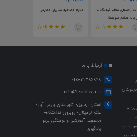
000
70,000
107,000
تومان
تومان
10,000
منابع مصاحبه مدیران مدارس
نمونه موردکاوی ویژه انتخاب و
خلاصه فصل
انتصاب راهبران آموزشی تربیتی
سند تحول 
ارتباط با ما
045-32786898
.
پرتوهای
info@learnbeam.ir
استان اردبیل- شهرستان پارس آباد-
ین و
فلکه ترمینال- روبروی ندامتگاه-
.
مجموعه آموزشی و فرهنگی پرتو
ویت و
یادگیری
خرید با شماره تلفن 04532786898 تماس