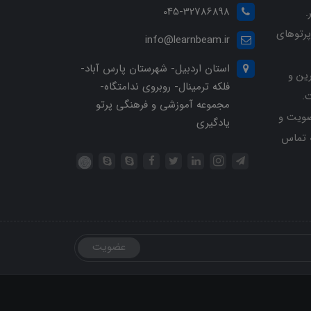
045-32786898
.
پرتوهای
info@learnbeam.ir
استان اردبیل- شهرستان پارس آباد-
ین و
فلکه ترمینال- روبروی ندامتگاه-
.
مجموعه آموزشی و فرهنگی پرتو
ویت و
یادگیری
خرید با شماره تلفن 04532786898 تماس
عضویت