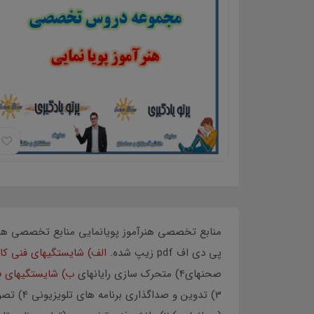
پی دی اف pdf زیپ شده.
الف) شايستگيهاي فني كا
صحنهاي4) متحرك سازي رايانهاي
ب) شايستگيهاي فن
3) تدوين و صداگذاري برنامه هاي تلويزيوني 4) تصوير برداري و صدابرداري برنامه هاي تلويزيوني