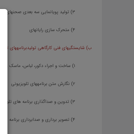
3) توليد پويانمايي سه بعدي صحنهاي
4) متحرك سازي رايانهاي
ب) شايستگيهاي فني كارگاهي توليدبرنامههاي تلويز
1) ساخت و اجراء دكور، لباس، ماسك و گريم
2) نگارش متن برنامههاي تلويزيوني
3) تدوين و صداگذاري برنامه هاي تلويزيوني
4) تصوير برداري و صدابرداري برنامه هاي تلويزيوني