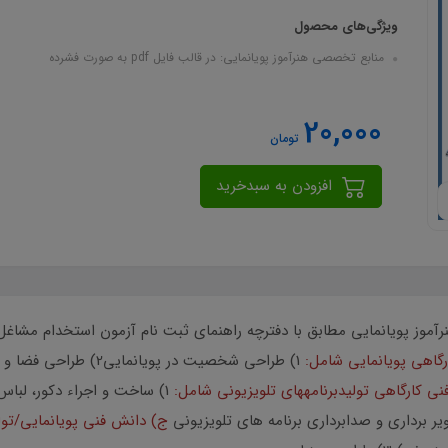
ویژگی‌های محصول
منابع تخصصی هنرآموز پویانمایی: در قالب فایل pdf به صورت فشرده
20,000
تومان
افزودن به سبدخرید
رگاهي پويانمايي شامل:
ي كارگاهي توليدبرنامههاي تلويزيوني شامل:
ج) دانش فني پويانمايي/تولي