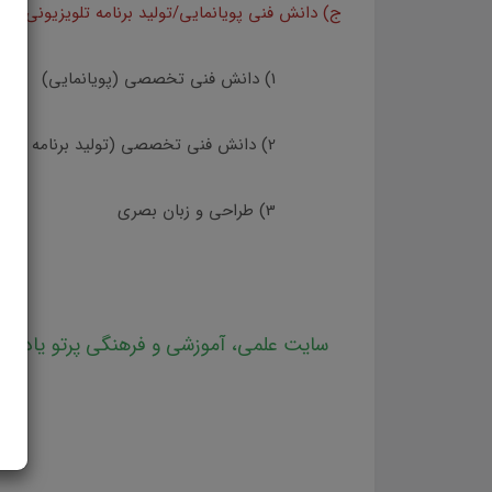
ج) دانش فني پويانمايي/توليد برنامه تلويزيوني شا
1) دانش فني تخصصي (پويانمايي)
2) دانش فني تخصصي (توليد برنامه تلويزيوني)
3) طراحي و زبان بصري