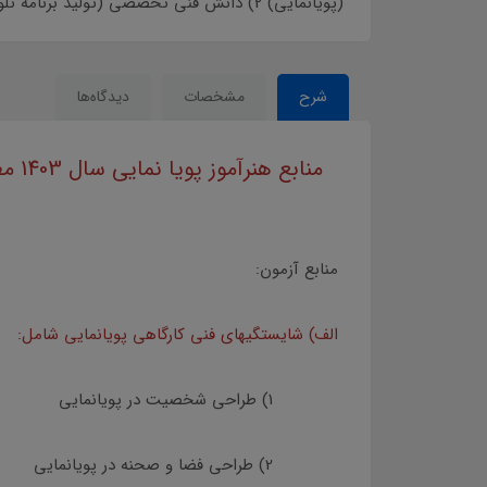
(پويانمايي) 2) دانش فني تخصصي (توليد برنامه تلويزيوني) 3) طراحي و زبان بصري
شرح
مشخصات
دیدگاه‌ها
منابع آزمون:
الف) شايستگيهاي فني كارگاهي پويانمايي شامل:
1) طراحي شخصيت در پويانمايي
2) طراحي فضا و صحنه در پويانمايي