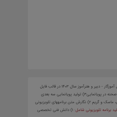
منابع تخصصی هنرآموز پویانمایی منابع تخصصی هنرآموز پویانمایی مطابق با دفترچه راهنمای ثبت نام آزمون استخدام مشاغل آموزگار - دبیر و هنرآموز سال 1403 در قالب فایل
1) طراحي شخصيت در پويانمايي2) طراحي فضا و صحنه در پويانمايي3) توليد پويانمايي سه بعدي
1) ساخت و اجراء دكور، لباس، ماسك و گريم 2) نگارش متن برنامههاي تلويزيوني
د برنامه تلويزيوني شامل:
1) دانش فني تخصصي