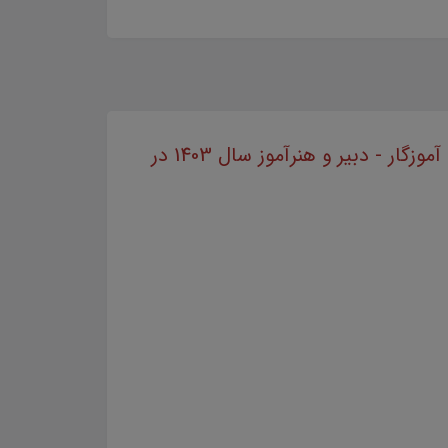
منابع هنرآموز پویا نمایی سال 1403 مطابق با دفترچه راهنمای ثبت نام آزمون استخدام مشاغل آموزگار - دبیر و هنرآموز سال 1403 در