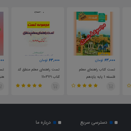
0
57,000
63,000
تومان
تومان
تست راهنمای معلم منطق کد
تست راهنمای معلم فرهنگ و
م
کتاب 110379
هنر پایه هفتم متوسطه
دسترسی سریع
درباره ما