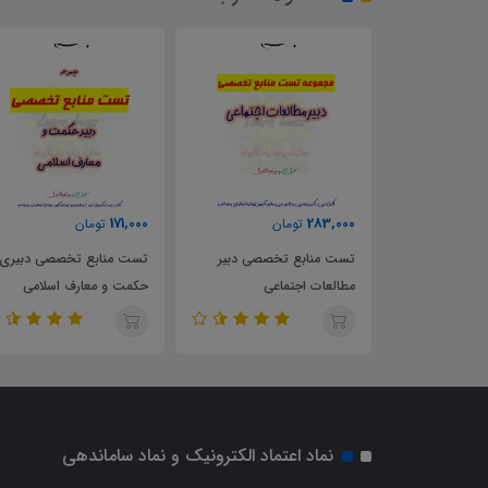
63,000
171,000
مان
تومان
تومان
تخصصی دبیر
تست منابع تخصصی دبیری
تست کتاب راهنمای معلم
ماعی
حکمت و معارف اسلامی
فلسفه 1 پایه یازدهم
نماد اعتماد الکترونیک و نماد ساماندهی