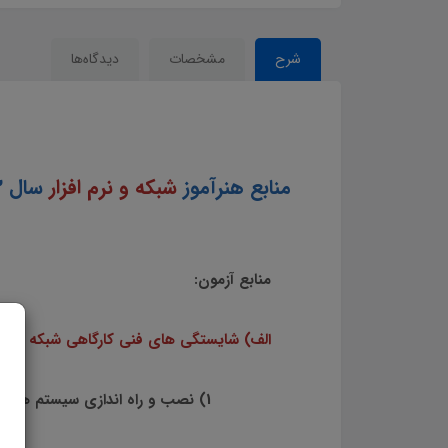
شرح
مشخصات
دیدگاه‌ها
منابع هنرآموز
شبکه و نرم افزار
منابع آزمون:
الف) شايستگي هاي فني كارگاهي شبكه و نرم 
1) نصب و راه اندازي سيستم هاي رايانه اي