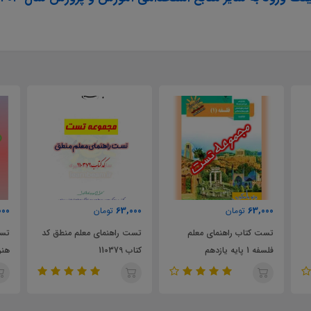
57,000
63,000
تومان
تومان
علم
تست راهنمای معلم منطق کد
تست راهنمای معلم فرهنگ و
کتاب 110379
هنر پایه هفتم متوسطه