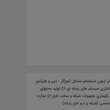
ق با دفترچه راهنمای ثبت نام آزمون استخدام مشاغل آموزگار - دبیر و هنرآموز
1) نصب و راه اندازي سيستم هاي رايانه اي 2) توليد محتواي
الكترونيك و برنامه سازي 3) توسعه برنامه سازي و پايگاه داده 4) پياده سازي سيستمهاي اطلاعاتي و طراحي وب 5) نصب و نگهداري تجهيزات شبكه و سخت افزار 6) تجارت