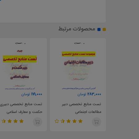
محصولات مرتبط
63,000
171,000
2
تومان
تومان
تومان
ابع تخصصی دبیر
تست منابع تخصصی دبیری
تست کتاب راهنمای م
 اجتماعی
حکمت و معارف اسلامی
فلسفه 1 پایه یازدهم