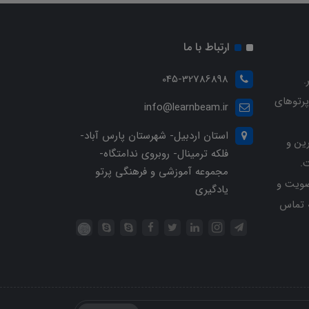
ارتباط با ما
045-32786898
.
پرتوهای
info@learnbeam.ir
استان اردبیل- شهرستان پارس آباد-
ین و
فلکه ترمینال- روبروی ندامتگاه-
.
مجموعه آموزشی و فرهنگی پرتو
ویت و
یادگیری
خرید با شماره تلفن 04532786898 تماس