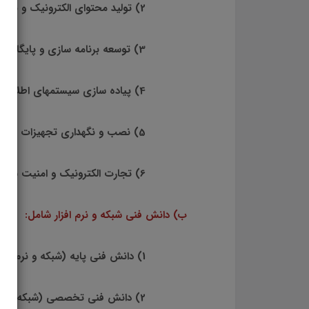
2) توليد محتواي الكترونيك و برنامه سازي
3) توسعه برنامه سازي و پايگاه داده
4) پياده سازي سيستمهاي اطلاعاتي و طراحي وب
5) نصب و نگهداري تجهيزات شبكه و سخت افزار
6) تجارت الكترونيك و امنيت شبكه
ب) دانش فني شبكه و نرم افزار شامل:
1) دانش فني پايه (شبكه و نرم افزار رايانه)
2) دانش فني تخصصي (شبكه و نرم افزار رايانه)