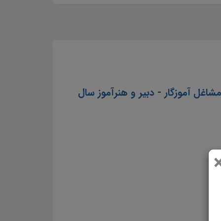
م مشاغل آموزگار - دبیر و هنرآموز سال