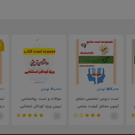
٪
80,000
157,000
تومان
تومان
000
تست دروس تخصصی مشاور
سوالات و تست روانشناسی
تست
آزمون مشاغل کیفیت بخشی
تربیتی ویژه کودکان استثنایی
درم
اسل