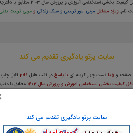
می آموزش و پرورش سال 1403 مطابق با دفترچه راهنمای ثبت نام آزمون
ت نام.
ویژه مشاغل
مربی امور تربیتی و سبک زندگی
و
مربی تربیت بدنی
سایت پرتو یادگیری تقدیم می کند
صفحه و
105
تست چهار گزینه ای
با پاسخ
در قالب فایل
pdf
قابل چاپ 
غل کیفیت بخشی استخدامی آموزش و پرورش سال 1403
مطابق با دفتر
×
های اعلام شده در دفترچه راهنمای ثبت نام.
مربی امور تربیتی و سبک زندگی
و
مربی تربیت بدن
سایت پرتو یادگیری تقدیم می کند
لینک خرید و دانلود