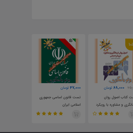
10
46,000
47,000
68,000
75,
تومان
تومان
تومان
 کتاب اصول روان
تست قانون اساسی جمهوری
تست کتاب همرز
انگری و مشاوره با رویکرد
اسلامی ایران
(ع)
امی