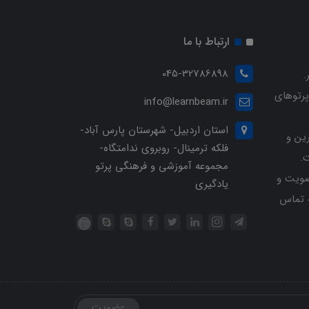
ارتباط با ما
045-32786898
.
پرتوهای
info@learnbeam.ir
استان اردبیل- شهرستان پارس آباد-
ین و
فلکه ترمینال- روبروی ندامتگاه-
.
مجموعه آموزشی و فرهنگی پرتو
ویت و
یادگیری
خرید با شماره تلفن 04532786898 تماس
عضویت