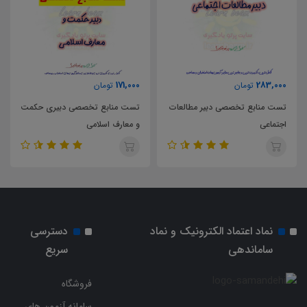
63,000
171,000
تومان
تومان
لعات
تست منابع تخصصی دبیری حکمت
و معارف اسلامی
پایه یازدهم
نماد اعتماد الکترونیک و نماد
دسترسی
ساماندهی
سریع
فروشگاه
سامانه آزمون های